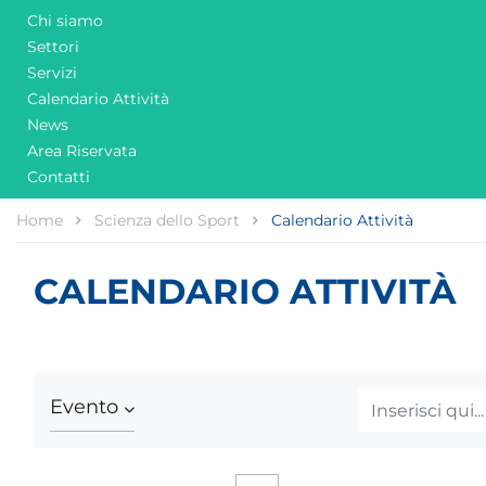
Chi siamo
Settori
Servizi
Calendario Attività
News
Area Riservata
Contatti
Home
Scienza dello Sport
Calendario Attività
CALENDARIO ATTIVITÀ
Evento